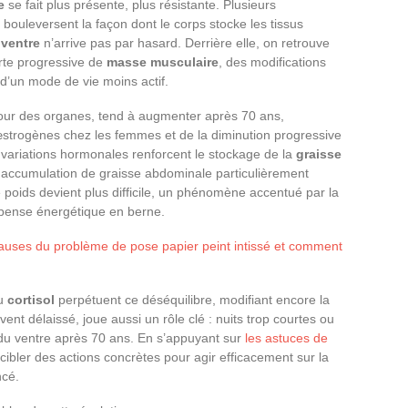
e
se fait plus présente, plus résistante. Plusieurs
ouleversent la façon dont le corps stocke les tissus
u
ventre
n’arrive pas par hasard. Derrière elle, on retrouve
erte progressive de
masse musculaire
, des modifications
t d’un mode de vie moins actif.
tour des organes, tend à augmenter après 70 ans,
œstrogènes chez les femmes et de la diminution progressive
variations hormonales renforcent le stockage de la
graisse
e accumulation de graisse abdominale particulièrement
de poids devient plus difficile, un phénomène accentué par la
épense énergétique en berne.
causes du problème de pose papier peint intissé et comment
du
cortisol
perpétuent ce déséquilibre, modifiant encore la
ent délaissé, joue aussi un rôle clé : nuits trop courtes ou
du ventre après 70 ans. En s’appuyant sur
les astuces de
e cibler des actions concrètes pour agir efficacement sur la
ncé.