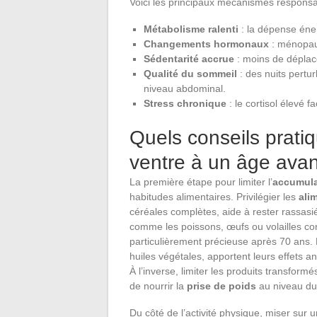
Voici les principaux mécanismes responsab
Métabolisme ralenti
: la dépense éne
Changements hormonaux
: ménopaus
Sédentarité accrue
: moins de déplace
Qualité du sommeil
: des nuits pertur
niveau abdominal.
Stress chronique
: le cortisol élevé f
Quels conseils pratiq
ventre à un âge ava
La première étape pour limiter l’
accumula
habitudes alimentaires. Privilégier les
ali
céréales complètes, aide à rester rassasi
comme les poissons, œufs ou volailles co
particulièrement précieuse après 70 ans.
huiles végétales, apportent leurs effets a
À l’inverse, limiter les produits transform
de nourrir la
prise de poids
au niveau du
Du côté de l’activité physique, miser sur 