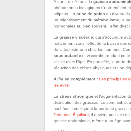
À partir de 70 ans, la
graisse abdominal
phénomènes biologiques s’entremêlent et b
adipeux. La
prise de poids
au niveau d
un ralentissement du
métabolisme
, la p
hormonales et, bien souvent, l’effet direc
La
graisse viscérale
, qui s’accumule au
notamment sous l’effet de la baisse des 
de la testostérone chez les hommes. Ces 
sous-cutanée
et viscérale, rendant cett
visible avec l’âge. En parallèle, la perte 
réduction des efforts physiques et une d
A lire en complément :
Les principales 
les éviter
Le
stress chronique
et l’augmentation 
distribution des graisses. Le sommeil, souv
hachées compliquent la perte de graisse 
Tendance Équilibre
, il devient possible d
graisse abdominale, même à un âge ava