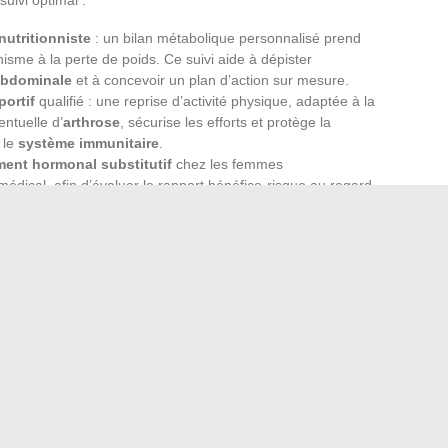
nutritionniste
: un bilan métabolique personnalisé prend
sme à la perte de poids. Ce suivi aide à dépister
abdominale
et à concevoir un plan d’action sur mesure.
ortif
qualifié : une reprise d’activité physique, adaptée à la
entuelle d’
arthrose
, sécurise les efforts et protège la
 le
système immunitaire
.
ement hormonal substitutif
chez les femmes
dical, afin d’évaluer le rapport bénéfice-risque au regard
ancers hormono-dépendants
.
aux de son corps reste primordial. Adapter son
tour de
 sa fatigue contribue à préserver l’
espérance de vie
sans
ec les professionnels de santé, loin des fausses promesses,
a croisée du
corps
et de la prévention. À cet âge, chaque
le bien-être ne se négocie pas.
a durée de vie de vos chaussures de foot