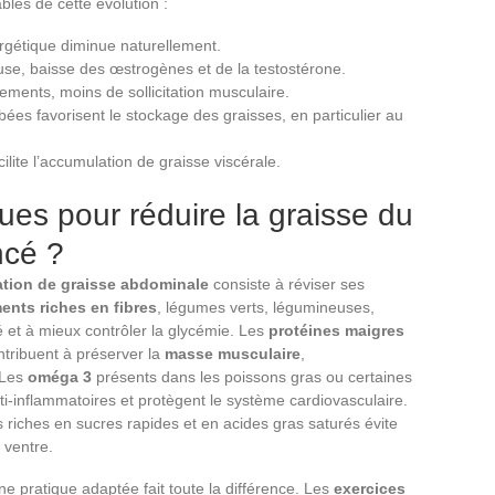
les de cette évolution :
rgétique diminue naturellement.
e, baisse des œstrogènes et de la testostérone.
ments, moins de sollicitation musculaire.
bées favorisent le stockage des graisses, en particulier au
acilite l’accumulation de graisse viscérale.
ues pour réduire la graisse du
ncé ?
tion de graisse abdominale
consiste à réviser ses
ments riches en fibres
, légumes verts, légumineuses,
é et à mieux contrôler la glycémie. Les
protéines maigres
ntribuent à préserver la
masse musculaire
,
 Les
oméga 3
présents dans les poissons gras ou certaines
nti-inflammatoires et protègent le système cardiovasculaire.
és riches en sucres rapides et en acides gras saturés évite
 ventre.
une pratique adaptée fait toute la différence. Les
exercices