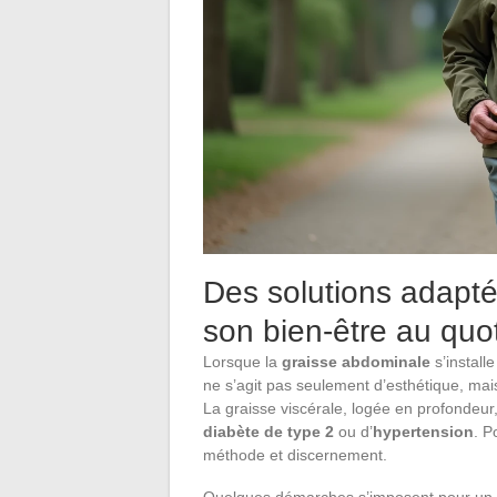
Des solutions adapté
son bien-être au quo
Lorsque la
graisse abdominale
s’install
ne s’agit pas seulement d’esthétique, ma
La graisse viscérale, logée en profondeu
diabète de type 2
ou d’
hypertension
. P
méthode et discernement.
Quelques démarches s’imposent pour un su