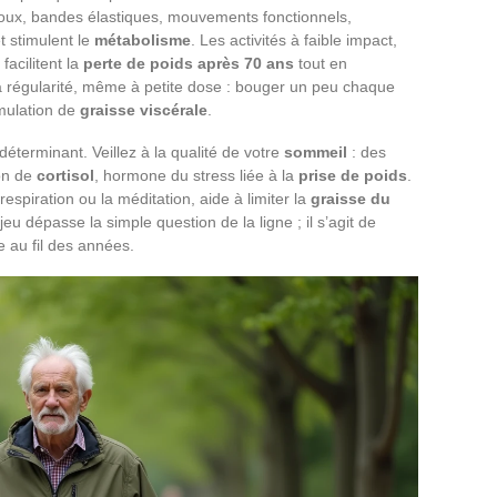
oux, bandes élastiques, mouvements fonctionnels,
t stimulent le
métabolisme
. Les activités à faible impact,
facilitent la
perte de poids après 70 ans
tout en
 la régularité, même à petite dose : bouger un peu chaque
umulation de
graisse viscérale
.
éterminant. Veillez à la qualité de votre
sommeil
: des
ion de
cortisol
, hormone du stress liée à la
prise de poids
.
a respiration ou la méditation, aide à limiter la
graisse du
jeu dépasse la simple question de la ligne ; il s’agit de
e au fil des années.