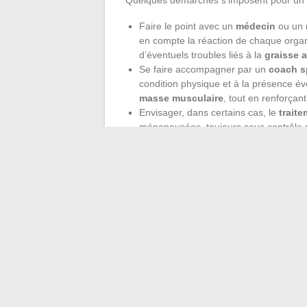
Faire le point avec un
médecin
ou un
en compte la réaction de chaque organi
d’éventuels troubles liés à la
graisse 
Se faire accompagner par un
coach sp
condition physique et à la présence év
masse musculaire
, tout en renforçant
Envisager, dans certains cas, le
trait
ménopausées, toujours sous contrôle mé
de l’
inflammation chronique
et des
c
Au-delà de la technique, écouter les sign
taille
ou moduler ses efforts en fonction de
sacrifier le plaisir. Main dans la main av
chacun peut bâtir un équilibre solide, à l
choix compte : la silhouette évolue, mais 
←
Entretien et astuces pour prolonger l