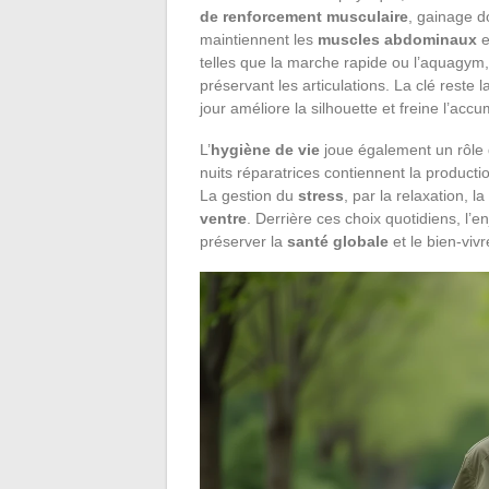
de renforcement musculaire
, gainage d
maintiennent les
muscles abdominaux
e
telles que la marche rapide ou l’aquagym, 
préservant les articulations. La clé reste
jour améliore la silhouette et freine l’acc
L’
hygiène de vie
joue également un rôle d
nuits réparatrices contiennent la product
La gestion du
stress
, par la relaxation, l
ventre
. Derrière ces choix quotidiens, l’en
préserver la
santé globale
et le bien-vivr