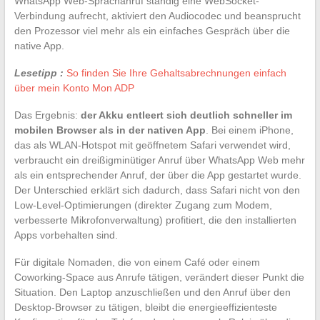
WhatsApp Web-Sprachanruf ständig eine WebSocket-
Verbindung aufrecht, aktiviert den Audiocodec und beansprucht
den Prozessor viel mehr als ein einfaches Gespräch über die
native App.
Lesetipp :
So finden Sie Ihre Gehaltsabrechnungen einfach
über mein Konto Mon ADP
Das Ergebnis:
der Akku entleert sich deutlich schneller im
mobilen Browser als in der nativen App
. Bei einem iPhone,
das als WLAN-Hotspot mit geöffnetem Safari verwendet wird,
verbraucht ein dreißigminütiger Anruf über WhatsApp Web mehr
als ein entsprechender Anruf, der über die App gestartet wurde.
Der Unterschied erklärt sich dadurch, dass Safari nicht von den
Low-Level-Optimierungen (direkter Zugang zum Modem,
verbesserte Mikrofonverwaltung) profitiert, die den installierten
Apps vorbehalten sind.
Für digitale Nomaden, die von einem Café oder einem
Coworking-Space aus Anrufe tätigen, verändert dieser Punkt die
Situation. Den Laptop anzuschließen und den Anruf über den
Desktop-Browser zu tätigen, bleibt die energieeffizienteste