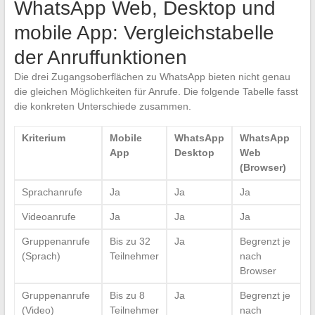
WhatsApp Web, Desktop und
mobile App: Vergleichstabelle
der Anruffunktionen
Die drei Zugangsoberflächen zu WhatsApp bieten nicht genau
die gleichen Möglichkeiten für Anrufe. Die folgende Tabelle fasst
die konkreten Unterschiede zusammen.
Kriterium
Mobile
WhatsApp
WhatsApp
App
Desktop
Web
(Browser)
Sprachanrufe
Ja
Ja
Ja
Videoanrufe
Ja
Ja
Ja
Gruppenanrufe
Bis zu 32
Ja
Begrenzt je
(Sprach)
Teilnehmer
nach
Browser
Gruppenanrufe
Bis zu 8
Ja
Begrenzt je
(Video)
Teilnehmer
nach