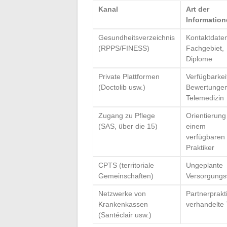
Kanal
Art der
Informatio
Gesundheitsverzeichnis
Kontaktdate
(RPPS/FINESS)
Fachgebiet,
Diplome
Private Plattformen
Verfügbarkei
(Doctolib usw.)
Bewertungen
Telemedizin
Zugang zu Pflege
Orientierung
(SAS, über die 15)
einem
verfügbaren
Praktiker
CPTS (territoriale
Ungeplante
Gemeinschaften)
Versorgung
Netzwerke von
Partnerprakti
Krankenkassen
verhandelte 
(Santéclair usw.)