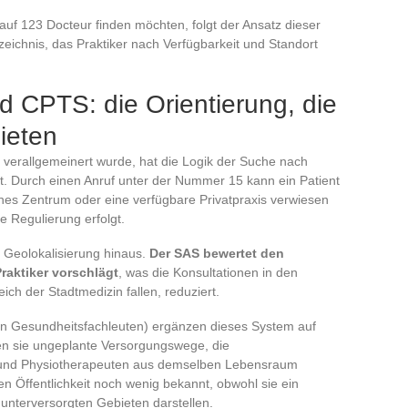
auf 123 Docteur finden möchten, folgt der Ansatz dieser
eichnis, das Praktiker nach Verfügbarkeit und Standort
 CPTS: die Orientierung, die
ieten
 verallgemeinert wurde, hat die Logik der Suche nach
rt. Durch einen Anruf unter der Nummer 15 kann ein Patient
ches Zentrum oder eine verfügbare Privatpraxis verwiesen
e Regulierung erfolgt.
e Geolokalisierung hinaus.
Der SAS bewertet den
raktiker vorschlägt
, was die Konsultationen in den
ch der Stadtmedizin fallen, reduziert.
on Gesundheitsfachleuten) ergänzen dieses System auf
ren sie ungeplante Versorgungswege, die
 und Physiotherapeuten aus demselben Lebensraum
en Öffentlichkeit noch wenig bekannt, obwohl sie ein
 unterversorgten Gebieten darstellen.