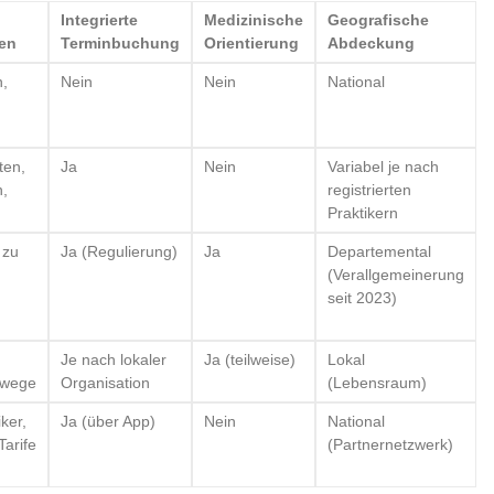
Integrierte
Medizinische
Geografische
nen
Terminbuchung
Orientierung
Abdeckung
n,
Nein
Nein
National
ten,
Ja
Nein
Variabel je nach
,
registrierten
Praktikern
 zu
Ja (Regulierung)
Ja
Departemental
(Verallgemeinerung
seit 2023)
Je nach lokaler
Ja (teilweise)
Lokal
swege
Organisation
(Lebensraum)
ker,
Ja (über App)
Nein
National
Tarife
(Partnernetzwerk)