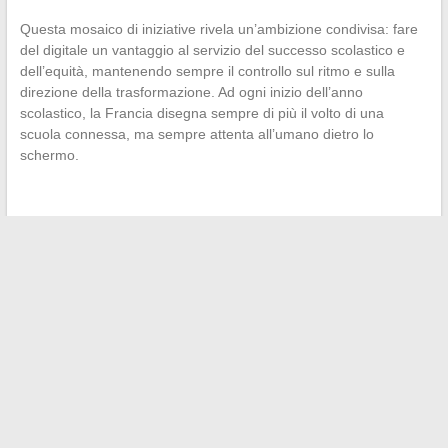
Questa mosaico di iniziative rivela un’ambizione condivisa: fare
del digitale un vantaggio al servizio del successo scolastico e
dell’equità, mantenendo sempre il controllo sul ritmo e sulla
direzione della trasformazione. Ad ogni inizio dell’anno
scolastico, la Francia disegna sempre di più il volto di una
scuola connessa, ma sempre attenta all’umano dietro lo
schermo.
←
Viaggi e fedeltà: sfruttare al meglio i programmi aerei
Le nuove abitudini di consumo delle serie online
→
Search