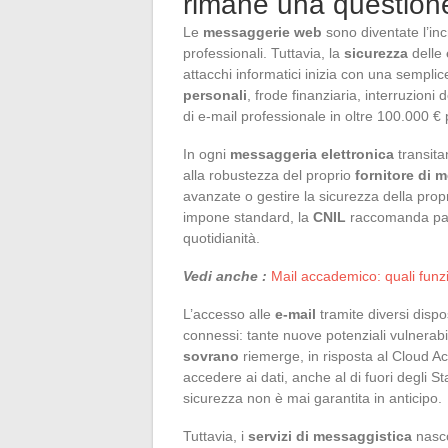
rimane una questione
Le
messaggerie web
sono diventate l’incr
professionali. Tuttavia, la
sicurezza
delle
attacchi informatici inizia con una sempli
personali
, frode finanziaria, interruzioni 
di e-mail professionale in oltre 100.000 €
In ogni
messaggeria elettronica
transit
alla robustezza del proprio
fornitore di 
avanzate o gestire la sicurezza della prop
impone standard, la
CNIL
raccomanda pass
quotidianità.
Vedi anche :
Mail accademico: quali funz
L’accesso alle
e-mail
tramite diversi dispos
connessi: tante nuove potenziali vulnerabi
sovrano
riemerge, in risposta al Cloud A
accedere ai dati, anche al di fuori degli St
sicurezza non è mai garantita in anticipo.
Tuttavia, i
servizi di messaggistica
nasco