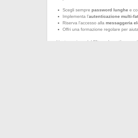
Scegli sempre
password lunghe
e co
Implementa l’
autenticazione multi-fat
Riserva l’accesso alla
messaggeria el
Offri una formazione regolare per aiuta
L’automazione del
filtraggio anti-spam
,
gestione del ciclo di vita delle e-mail, c
l’esposizione agli attacchi e rafforzano la
Infine, la
governance
deve basarsi su regol
caso di incidente, verifiche regolari. Adot
messaggeria: non è più un semplice mezzo
monitorata e sollecitata in ogni momento. 
←
Le nuove abitudini di consumo delle s
Cr