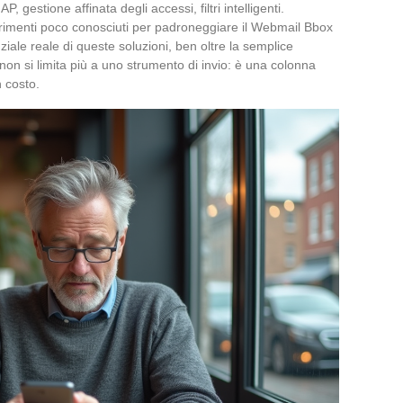
 gestione affinata degli accessi, filtri intelligenti.
erimenti poco conosciuti per padroneggiare il Webmail Bbox
nziale reale di queste soluzioni, ben oltre la semplice
on si limita più a uno strumento di invio: è una colonna
n costo.