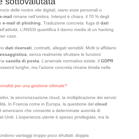
 sottovalutata
ocio delle nostre vite digitali, siano esse personali o
e-mail
rimane nell’ombra. Interpol è chiara: il 70 % degli
ce
e-mail di phishing
. Traduzione concreta: fuga di
dati
dell’attività. L’ANSSI quantifica il danno medio di un hacking
 per caso.
ano
dati riservati
, contratti, allegati sensibili. Molti si affidano
messaggistica
, senza realmente sfruttare le funzioni
ria
casella di posta
. L’arsenale normativo esiste: il
GDPR
word lunghe, ma l’azione concreta rimane timida nella
ionalità per una gestione ottimale?
itivi, la sincronizzazione cloud, la moltiplicazione dei servizi
lità. In Francia come in Europa, la questione del
cloud
ct americano che consente a determinate autorità di
ati Uniti. L’esperienza utente è spesso privilegiata, ma la
ndono vantaggi troppo poco sfruttati: doppia