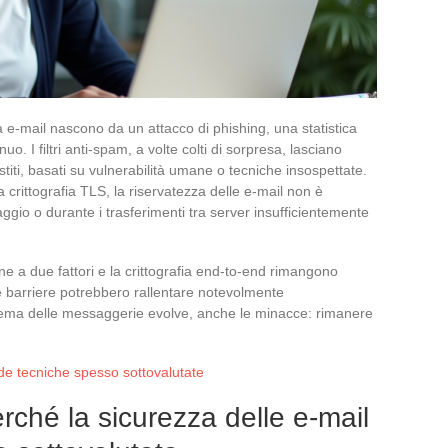
via e-mail nascono da un attacco di phishing, una statistica
. I filtri anti-spam, a volte colti di sorpresa, lasciano
ti, basati su vulnerabilità umane o tecniche insospettate.
 crittografia TLS, la riservatezza delle e-mail non è
caggio o durante i trasferimenti tra server insufficientemente
ione a due fattori e la crittografia end-to-end rimangono
e barriere potrebbero rallentare notevolmente
istema delle messaggerie evolve, anche le minacce: rimanere
fide tecniche spesso sottovalutate
ché la sicurezza delle e-mail