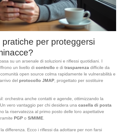
 pratiche per proteggersi
 minacce?
basa su un arsenale di soluzioni e riflessi quotidiani. I
ffrono un livello di
controllo
e di
trasparenza
difficile da
la comunità open source colma rapidamente le vulnerabilità e
’arrivo del
protocollo JMAP
, progettato per sostituire
ail: orchestra anche contatti e agende, ottimizzando la
. Un vero vantaggio per chi desidera una
casella di posta
no la riservatezza al primo posto delle loro aspettative
tramite
PGP
o
S/MIME
.
 la differenza. Ecco i riflessi da adottare per non farsi