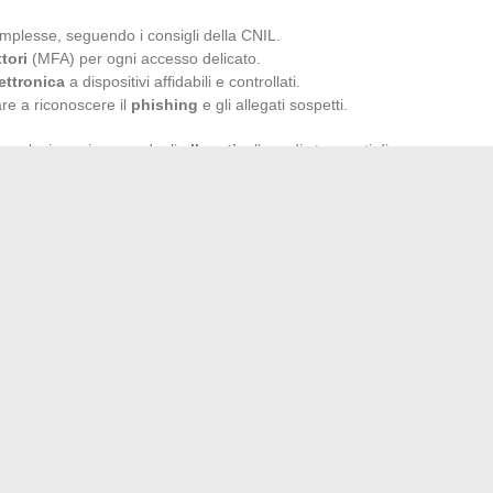
mplesse, seguendo i consigli della CNIL.
tori
(MFA) per ogni accesso delicato.
ettronica
a dispositivi affidabili e controllati.
re a riconoscere il
phishing
e gli allegati sospetti.
 la selezione rigorosa degli
allegati
e l’uso di strumenti di
ome quelli proposti da Everteam con
. discover
, riducono
protezione dei dati
.
e chiare: controllo dei diritti di accesso, piani d’azione in
tare una vera cultura della
cybersicurezza
trasforma la
 di comunicazione, ma un’infrastruttura centrale,
Le minacce si rinnovano, la vigilanza deve seguire il ritmo.
erie online
edenze popolari sui rimedi della nonna: verità o bufale?
→