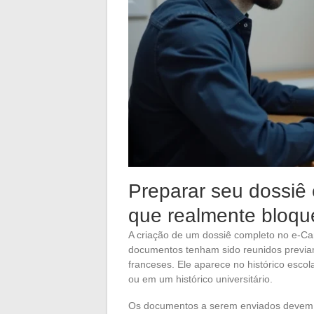
Preparar seu dossiê
que realmente bloq
A criação de um dossiê completo no e-Can
documentos tenham sido reunidos previa
franceses. Ele aparece no histórico escol
ou em um histórico universitário.
Os documentos a serem enviados devem e