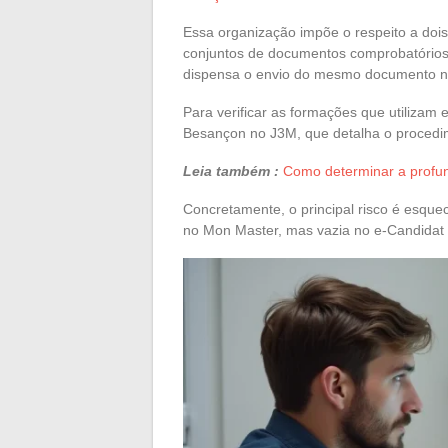
Essa organização impõe o respeito a dois 
conjuntos de documentos comprobatórios.
dispensa o envio do mesmo documento no 
Para verificar as formações que utilizam e
Besançon no J3M, que detalha o procedi
Leia também :
Como determinar a profun
Concretamente, o principal risco é esqu
no Mon Master, mas vazia no e-Candidat 