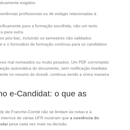
ticamente exigidos:
riências profissionais ou de estágio relacionadas à
cificamente para a formação escolhida, não um texto
ra para outra
nos pós-bac, incluindo os semestres não validados
me e o formulário de formação contínua para os candidatos
rquivos mal nomeados ou muito pesados. Um PDF corrompido
ejeição automática do documento, sem notificação imediata.
amente no resumo do dossiê, continua sendo a única maneira
 no e-Candidat: o que as
de de Franche-Comté não se limitam às notas e à
os internos de várias UFR mostram que
a coerência do
ular
pesa cada vez mais na decisão.