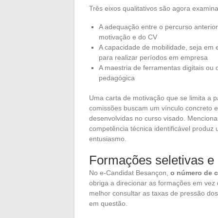
Três eixos qualitativos são agora examin
A adequação entre o percurso anterior
motivação e do CV
A capacidade de mobilidade, seja em e
para realizar períodos em empresa
A maestria de ferramentas digitais ou
pedagógica
Uma carta de motivação que se limita a pa
comissões buscam um vínculo concreto en
desenvolvidas no curso visado. Mencionar
competência técnica identificável produz
entusiasmo.
Formações seletivas e
No e-Candidat Besançon,
o número de c
obriga a direcionar as formações em vez d
melhor consultar as taxas de pressão do
em questão.