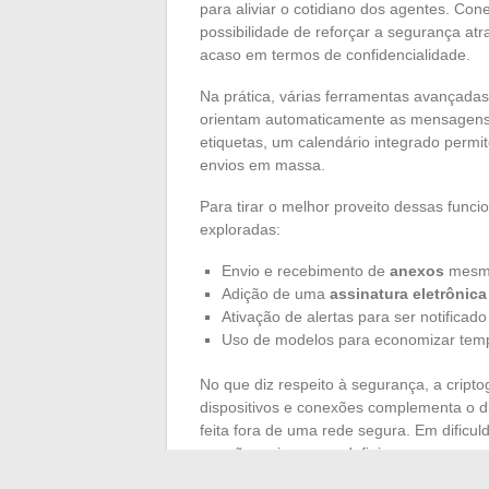
para aliviar o cotidiano dos agentes. Co
possibilidade de reforçar a segurança at
acaso em termos de confidencialidade.
Na prática, várias ferramentas avançadas f
orientam automaticamente as mensagens 
etiquetas, um calendário integrado permit
envios em massa.
Para tirar o melhor proveito dessas fun
exploradas:
Envio e recebimento de
anexos
mesmo 
Adição de uma
assinatura eletrônica
Ativação de alertas para ser notific
Uso de modelos para economizar temp
No que diz respeito à segurança, a cripto
dispositivos e conexões complementa o d
feita fora de uma rede segura. Em dific
na mão, seja para redefinir um acesso ou
RGPD representa o último tijolo de uma b