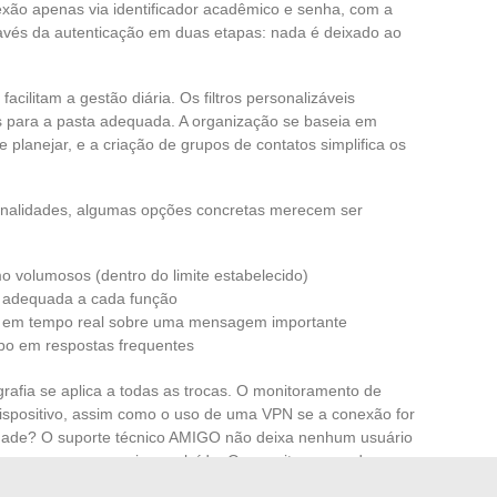
nexão apenas via identificador acadêmico e senha, com a
ravés da autenticação em duas etapas: nada é deixado ao
acilitam a gestão diária. Os filtros personalizáveis
para a pasta adequada. A organização se baseia em
e planejar, e a criação de grupos de contatos simplifica os
cionalidades, algumas opções concretas merecem ser
volumosos (dentro do limite estabelecido)
adequada a cada função
ado em tempo real sobre uma mensagem importante
o em respostas frequentes
grafia se aplica a todas as trocas. O monitoramento de
ispositivo, assim como o uso de uma VPN se a conexão for
uldade? O suporte técnico AMIGO não deixa nenhum usuário
 recuperar um arquivo excluído. O respeito ao quadro
ase jurídica indispensável para todo agente da Educação