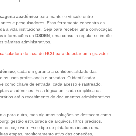
sageria acadêmica
para manter o vínculo entre
udantes e pesquisadores. Essa ferramenta concentra as
toda a vida institucional. Seja para receber uma convocação,
as informações da
DSDEN
, uma consulta regular se impõe
s trâmites administrativos.
alculadora de taxa de HCG para detectar uma gravidez
adêmico
, cada um garante a confidencialidade das
s usos profissionais e privados. O identificador
ve como chave de entrada: cada acesso é rastreado,
itais acadêmicos. Essa lógica unificada simplifica os
horários até o recebimento de documentos administrativos
mia para outra, mas algumas soluções se destacam como
rg: gestão estruturada de arquivos, filtros precisos,
 espaço web. Esse tipo de plataforma inspira uma
uas etapas, monitoramento ativo das conexões,