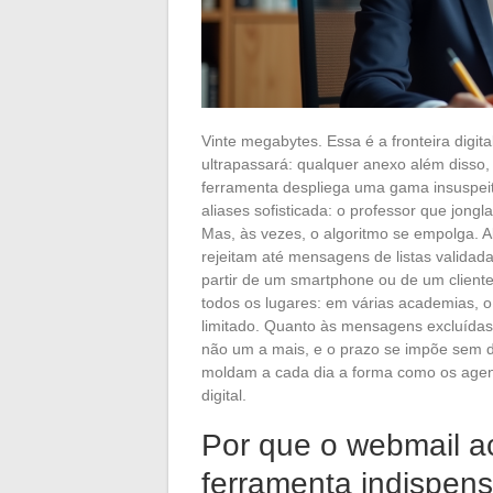
Vinte megabytes. Essa é a fronteira digi
ultrapassará: qualquer anexo além disso, e
ferramenta despliega uma gama insuspeit
aliases sofisticada: o professor que jongl
Mas, às vezes, o algoritmo se empolga. A
rejeitam até mensagens de listas validad
partir de um smartphone ou de um cliente
todos os lugares: em várias academias, o
limitado. Quanto às mensagens excluídas,
não um a mais, e o prazo se impõe sem di
moldam a cada dia a forma como os agen
digital.
Por que o webmail a
ferramenta indispen