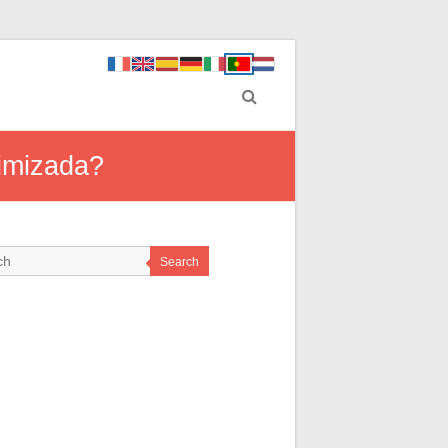
timizada?
Search