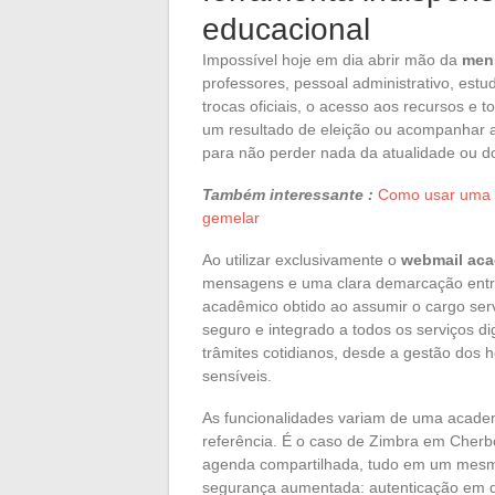
educacional
Impossível hoje em dia abrir mão da
men
professores, pessoal administrativo, est
trocas oficiais, o acesso aos recursos e 
um resultado de eleição ou acompanhar 
para não perder nada da atualidade ou do
Também interessante :
Como usar uma c
gemelar
Ao utilizar exclusivamente o
webmail ac
mensagens e uma clara demarcação entre o
acadêmico obtido ao assumir o cargo ser
seguro e integrado a todos os serviços dig
trâmites cotidianos, desde a gestão dos 
sensíveis.
As funcionalidades variam de uma acade
referência. É o caso de Zimbra em Cherbou
agenda compartilhada, tudo em um mesmo
segurança aumentada: autenticação em d