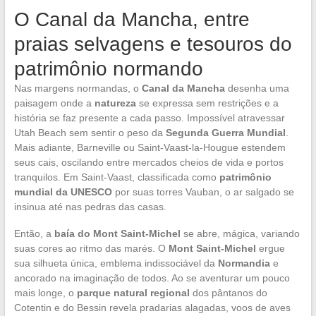
O Canal da Mancha, entre
praias selvagens e tesouros do
patrimônio normando
Nas margens normandas, o
Canal da Mancha
desenha uma
paisagem onde a
natureza
se expressa sem restrições e a
história se faz presente a cada passo. Impossível atravessar
Utah Beach sem sentir o peso da
Segunda Guerra Mundial
.
Mais adiante, Barneville ou Saint-Vaast-la-Hougue estendem
seus cais, oscilando entre mercados cheios de vida e portos
tranquilos. Em Saint-Vaast, classificada como
patrimônio
mundial da UNESCO
por suas torres Vauban, o ar salgado se
insinua até nas pedras das casas.
Então, a
baía do Mont Saint-Michel
se abre, mágica, variando
suas cores ao ritmo das marés. O
Mont Saint-Michel
ergue
sua silhueta única, emblema indissociável da
Normandia
e
ancorado na imaginação de todos. Ao se aventurar um pouco
mais longe, o
parque natural regional
dos pântanos do
Cotentin e do Bessin revela pradarias alagadas, voos de aves