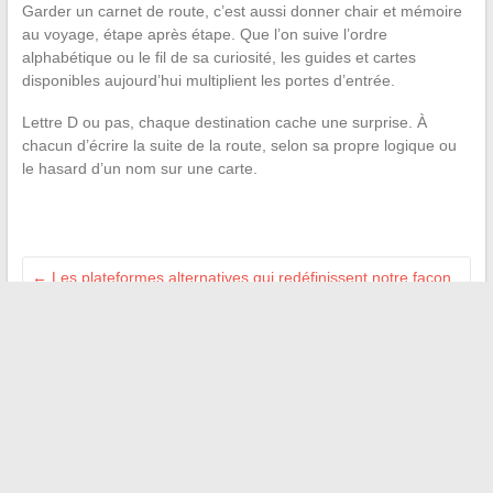
Garder un carnet de route, c’est aussi donner chair et mémoire
au voyage, étape après étape. Que l’on suive l’ordre
alphabétique ou le fil de sa curiosité, les guides et cartes
disponibles aujourd’hui multiplient les portes d’entrée.
Lettre D ou pas, chaque destination cache une surprise. À
chacun d’écrire la suite de la route, selon sa propre logique ou
le hasard d’un nom sur une carte.
←
Les plateformes alternatives qui redéfinissent notre façon
de regarder les animés
Révisions et nouvelles technologies : quelle appli pour
booster sa mémoire ?
→
Recherche