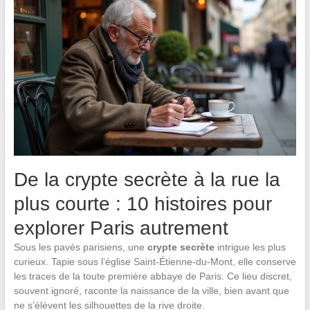
De la crypte secrète à la rue la
plus courte : 10 histoires pour
explorer Paris autrement
Sous les pavés parisiens, une
crypte secrète
intrigue les plus
curieux. Tapie sous l’église Saint-Étienne-du-Mont, elle conserve
les traces de la toute première abbaye de Paris. Ce lieu discret,
souvent ignoré, raconte la naissance de la ville, bien avant que
ne s’élèvent les silhouettes de la rive droite.