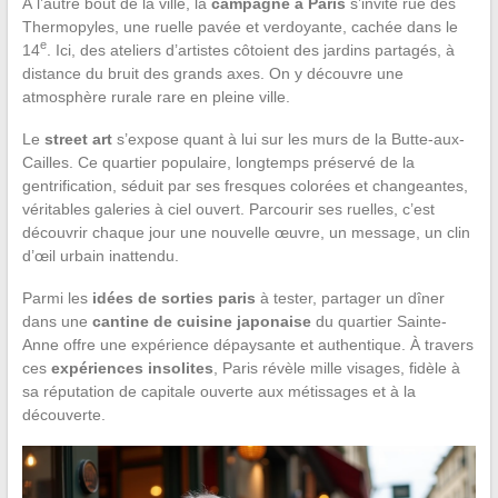
À l’autre bout de la ville, la
campagne à Paris
s’invite rue des
Thermopyles, une ruelle pavée et verdoyante, cachée dans le
e
14
. Ici, des ateliers d’artistes côtoient des jardins partagés, à
distance du bruit des grands axes. On y découvre une
atmosphère rurale rare en pleine ville.
Le
street art
s’expose quant à lui sur les murs de la Butte-aux-
Cailles. Ce quartier populaire, longtemps préservé de la
gentrification, séduit par ses fresques colorées et changeantes,
véritables galeries à ciel ouvert. Parcourir ses ruelles, c’est
découvrir chaque jour une nouvelle œuvre, un message, un clin
d’œil urbain inattendu.
Parmi les
idées de sorties paris
à tester, partager un dîner
dans une
cantine de cuisine japonaise
du quartier Sainte-
Anne offre une expérience dépaysante et authentique. À travers
ces
expériences insolites
, Paris révèle mille visages, fidèle à
sa réputation de capitale ouverte aux métissages et à la
découverte.