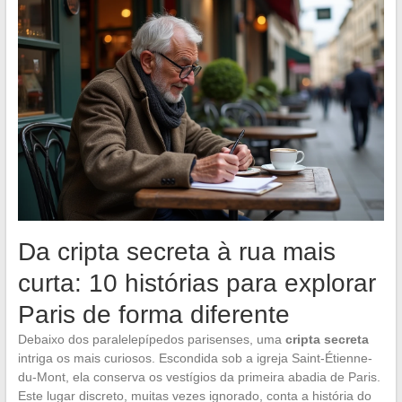
Da cripta secreta à rua mais
curta: 10 histórias para explorar
Paris de forma diferente
Debaixo dos paralelepípedos parisenses, uma
cripta secreta
intriga os mais curiosos. Escondida sob a igreja Saint-Étienne-
du-Mont, ela conserva os vestígios da primeira abadia de Paris.
Este lugar discreto, muitas vezes ignorado, conta a história do