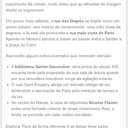
nascimento da cidade, muito antes que as silhuetas da margem
direita se erguessem.
Um pouco mais adiante, a
rue des Degrés
se impõe como um
aceno urbano: seis metros de comprimento, uma mão cheia de
degraus, e lá está ela promovida a
rua mais curta de Paris
.
Apenas os flâneurs atentos a notam ao passar entre o Sentier e
a praça do Cairo.
Aqui estão alguns outros exemplos que merecem atenção:
A
biblioteca Sainte-Geneviève
, obra-prima do século XIX,
encanta tanto pela majestade de sua sala de leitura quanto
por sua atmosfera estudiosa, longe da agitação exterior.
O cais Saint-Exupéry abriga um discreto relógio de sol,
lembrando a fascinação de Paris pela medição do tempo e
da luz.
No centro do Marais, a casa do alquimista
Nicolas Flamel
exibe uma fachada coberta de sinais misteriosos. Aqui, a
lenda se esconde em cada motivo esculpido.
Explorar Paris de forma diferente é se deixar levar pelos