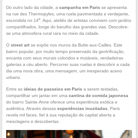
Do outro lado da cidade, a
campanha em Paris
se apresenta
na rue des Thermopyles, uma ruela pavimentada e verdejante,
e
escondida no 14
. Aqui, ateliês de artistas convivem com jardins
compartilhados, longe do barulho das grandes vias. Descobre-
se uma atmosfera rural rara no meio da cidade.
O
street art
se expõe nos muros da Butte-aux-Cailles. Este
bairro popular, por muito tempo preservado da gentrificação,
encanta com seus murais coloridos e mutáveis, verdadeiras
galerias a céu aberto. Percorrer suas ruelas é descobrir a cada
dia uma nova obra, uma mensagem, um inesperado aceno
urbano.
Entre as
ideias de passeios em Paris
a serem testadas,
compartilhar um jantar em uma
cantina de comida japonesa
do bairro Sainte-Anne oferece uma experiência exótica e
autêntica. Através dessas
experiências inusitadas
, Paris
revela mil faces, fiel à sua reputação de capital aberta a
mesclagens e descobertas.