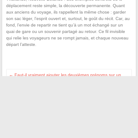
déplacement reste simple, la découverte permanente. Quant
aux anciens du voyage, ils rappellent la même chose : garder
son sac léger, l’esprit ouvert et, surtout, le goût du récit. Car, au
fond, l’envie de repartir ne tient qu’à un mot échangé sur un
quai de gare ou un souvenir partagé au retour. Ce fil invisible
qui relie les voyageurs ne se rompt jamais, et chaque nouveau
départ l’atteste.
←
Faut-il vraiment ajouter les deuxièmes prénoms sur un
billet d’avion easyJet ?
Tout savoir sur la différence entre Gallia Calisma et Galliagest
pour votre bébé
→
Recherche