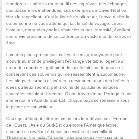
standards : il bâtit sa route au fil des imprévus, des échanges,
des passerelles inattendues. Les exemples de David-Néel ou
Horn le rappellent : c’est la liberté de bifurquer, l’envie d’aller là
où personne ne vous attend qui fait le sel du voyage. Leurs
histoires, marquées par les obstacles et par l’intensité, éveillent
une envie pressante de se confronter au vaste monde, corps et
âme.
Loin des plans préconçus, celles et ceux qui voyagent pour
s’ouvrir au monde privilégient l’échange véritable, logent au
cœur des quartiers, goûtaient des plats faits sur le pouce et
conservent des souvenirs qui ne ressemblent à aucun autre.
Les blogs et carnets d’itinéraires deviennent alors des boîtes à
idées où lieux secrets, petits coins de paradis ou astuces
concrètes circulent librement. D’une traversée au Portugal à une
immersion en Asie du Sud-Est, chaque pays se redessine sous
la plume de son visiteur.
Ceux qui débutent jetteront volontiers leur dévolu sur l’Europe
de l’Ouest, l’Asie du Sud-Est ou encore l’Amérique latine,
chacune se révélant à la fois accessible et accueillante.
Thaïlande, Nouvelle-Zélande : des exemples concrets où le