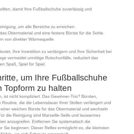
ollten, damit Ihre Fußballschuhe zuverlässig und
einigung, um alle Bereiche zu erreichen.
das Obermaterial und eine festere Bürste für die Sohle.
ern von direkter Wärmequelle.
eutet, Ihre Investition zu verlängern und Ihre Sicherheit bei
ege vermeidet unnötige Rutschunfälle, reduziert das
en Spaß, Spiel für Spiel.
ritte, um Ihre Fußballschuhe
n Topform zu halten
ist nicht kompliziert. Das Gewinner-Trio? Bürsten,
te Routine, die die Lebensdauer Ihrer Stollen verlängert und
it einer weichen Bürste für das Obermaterial und wechseln
 Für die Reinigung sind Marseille-Seife und lauwarmes
ien anzugreifen. Entfernen Sie systematisch die
 Sie beginnen: Dieser Reflex ermöglicht es, die kleinsten
e Nähte, wo sich Schmutz ansammelt.