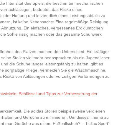
t die Intensität des Spiels, die bestimmten mechanischen
 vernachlässigen, bedeutet, das Risiko eines
ts der Haftung und letztendlich eines Leistungsabfalls zu
ümmern, ist keine Nebensache: Eine regelmäßige Reinigung
e Abnutzung. Ein einfaches, vergessenes Erdklümpchen
n, die Sohle rissig machen oder das gesamte Schuhwerk
fenheit des Platzes machen den Unterschied: Ein kräftiger
seine Stollen viel mehr beanspruchen als ein Jugendlicher
nd die Schuhe länger leistungsfähig zu halten, gibt es
ine sorgfältige Pflege. Vermeiden Sie die Waschmaschine,
 Risiko von Ablösungen oder vorzeitigen Verformungen zu
 entwickeln: Schlüssel und Tipps zur Verbesserung der
rksamkeit. Die adidas Stollen beispielsweise verdienen
 erhalten und Gerüche zu minimieren. Um dieses Thema zu
fernt man Gerüche aus einem Fußballschuh? – TicTac Sport“