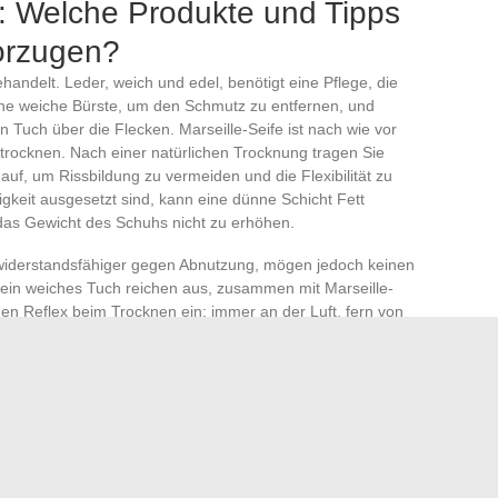
k: Welche Produkte und Tipps
vorzugen?
handelt. Leder, weich und edel, benötigt eine Pflege, die
ine weiche Bürste, um den Schmutz zu entfernen, und
n Tuch über die Flecken. Marseille-Seife ist nach wie vor
utrocknen. Nach einer natürlichen Trocknung tragen Sie
auf, um Rissbildung zu vermeiden und die Flexibilität zu
tigkeit ausgesetzt sind, kann eine dünne Schicht Fett
das Gewicht des Schuhs nicht zu erhöhen.
widerstandsfähiger gegen Abnutzung, mögen jedoch keinen
 ein weiches Tuch reichen aus, zusammen mit Marseille-
hen Reflex beim Trocknen ein: immer an der Luft, fern von
e sind zu vermeiden, da sie die Oberfläche sättigen oder
Gewebe sind eine weiche Zahnbürste und ein
nzufügen von Zeitungspapier ins Innere beschleunigt das
. Diese einfache, aber regelmäßige Routine macht einen
he auf dem Niveau Ihrer Ambitionen zu halten.