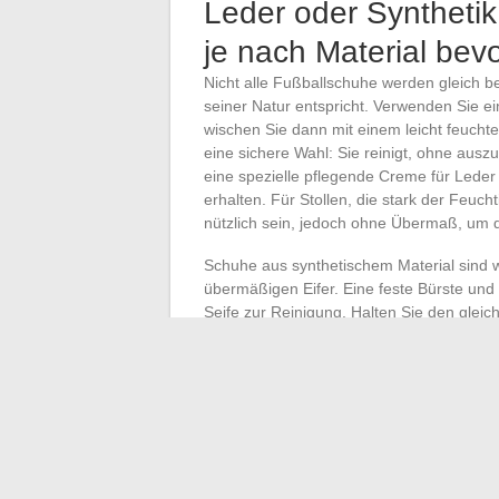
Leder oder Syntheti
je nach Material be
Nicht alle Fußballschuhe werden gleich be
seiner Natur entspricht. Verwenden Sie e
wischen Sie dann mit einem leicht feuchte
eine sichere Wahl: Sie reinigt, ohne ausz
eine spezielle pflegende Creme für Leder 
erhalten. Für Stollen, die stark der Feuch
nützlich sein, jedoch ohne Übermaß, um 
Schuhe aus synthetischem Material sind 
übermäßigen Eifer. Eine feste Bürste und
Seife zur Reinigung. Halten Sie den gleic
intensiven Wärmequellen. Cremes und Fett
verunreinigen könnten.
Für Modelle aus Mesh oder technischem 
Mikrofasertuch sehr gut geeignet. Das Hi
Trocknen und absorbiert die Feuchtigkeit
großen Unterschied, um Ihre Fußballschu