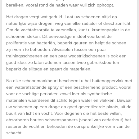
bereiken, vooral rond de naden waar vuil zich ophoopt.
Het drogen vergt wat geduld. Laat uw schoenen altijd op
natuurlijke wijze drogen, weg van elke radiator of direct zonlicht.
Om de vochtabsorptie te versnellen, kunt u krantenpapier in de
schoenen steken. Dit eenvoudige middel voorkomt de
proliferatie van bacteriën, beperkt geuren en helpt de schoen
zijn vorm te behouden. Afwisselen tussen een paar
trainingsschoenen en een paar wedstrijdschoenen is ook een
goed idee: ze laten ademen tussen twee gebruiksbeurten
beperkt de slijtage en spaart de materialen.
Na elke schoonmaakbeurt beschermt u het buitenoppervlak met
een waterafstotende spray of een beschermend product, vooral
voor de vochtige periodes: zowel leer als synthetische
materialen waarderen dit schild tegen water en vlekken. Bewaar
uw schoenen op een droge en goed geventileerde plaats, uit de
buurt van licht en vocht. Voor degenen die het beste willen,
absorberen houten schoenspanners (vooral van cederhout) het
resterende vocht en behouden de oorspronkelijke vorm van de
schacht.