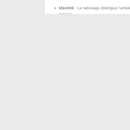
Identité
: Le tatouage distingue l’artist
groupe.
Rébellion
: Il symbolise la rupture, l’a
Spiritualité
: Les symboles puisent dan
passage du temps.
Ce choix de Dan Reynolds, et plus largeme
d’être une simple décoration, compose une
rock d’aujourd’hui. Une peau tatouée, c’e
←
Découvrez les dernières tendances et 
Passez vos appels WhatsApp directem