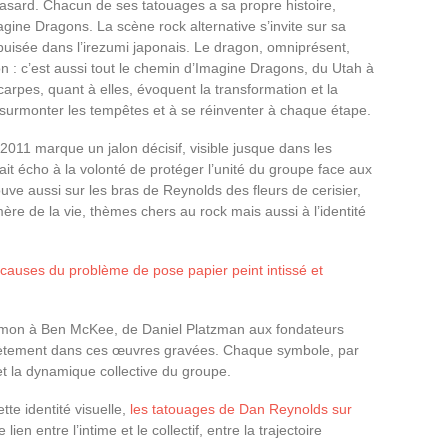
asard. Chacun de ses tatouages a sa propre histoire,
gine Dragons. La scène rock alternative s’invite sur sa
uisée dans l’irezumi japonais. Le dragon, omniprésent,
bon : c’est aussi tout le chemin d’Imagine Dragons, du Utah à
arpes, quant à elles, évoquent la transformation et la
à surmonter les tempêtes et à se réinventer à chaque étape.
011 marque un jalon décisif, visible jusque dans les
fait écho à la volonté de protéger l’unité du groupe face aux
ouve aussi sur les bras de Reynolds des fleurs de cerisier,
émère de la vie, thèmes chers au rock mais aussi à l’identité
 causes du problème de pose papier peint intissé et
mon à Ben McKee, de Daniel Platzman aux fondateurs
rètement dans ces œuvres gravées. Chaque symbole, par
 et la dynamique collective du groupe.
tte identité visuelle,
les tatouages de Dan Reynolds sur
lien entre l’intime et le collectif, entre la trajectoire