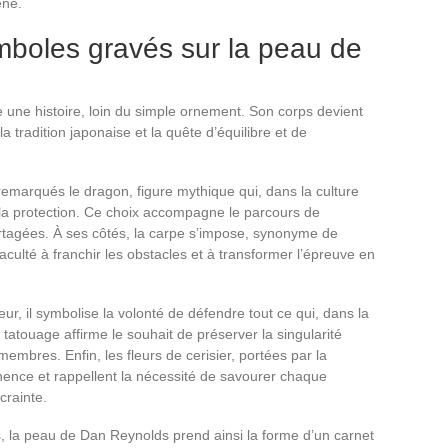
ène.
ymboles gravés sur la peau de
une histoire, loin du simple ornement. Son corps devient
a tradition japonaise et la quête d’équilibre et de
remarqués le dragon, figure mythique qui, dans la culture
t la protection. Ce choix accompagne le parcours de
artagées. À ses côtés, la carpe s’impose, synonyme de
faculté à franchir les obstacles et à transformer l’épreuve en
eur, il symbolise la volonté de défendre tout ce qui, dans la
e tatouage affirme le souhait de préserver la singularité
mbres. Enfin, les fleurs de cerisier, portées par la
nence et rappellent la nécessité de savourer chaque
crainte.
, la peau de Dan Reynolds prend ainsi la forme d’un carnet