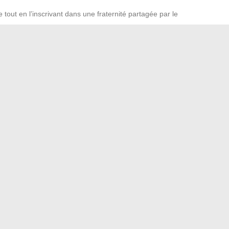
e tout en l’inscrivant dans une fraternité partagée par le
udace et la volonté de s’affranchir des cadres établis.
s des héritages profonds pour évoquer sens, résilience et
nt d’Imagine Dragons, rappelle que le tatouage, bien loin
 véritable grammaire du vécu, indissociable de la culture
st parfois tout un manifeste qui s’exprime sans un mot.
conseils pratiques de l’univers automobile
ent depuis votre navigateur : guide complet et astuces
→