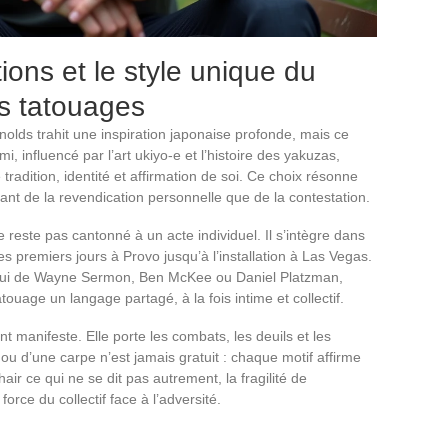
tions et le style unique du
rs tatouages
lds trahit une inspiration japonaise profonde, mais ce
i, influencé par l’art ukiyo-e et l’histoire des yakuzas,
tradition, identité et affirmation de soi. Ce choix résonne
utant de la revendication personnelle que de la contestation.
reste pas cantonné à un acte individuel. Il s’intègre dans
 les premiers jours à Provo jusqu’à l’installation à Las Vegas.
lui de Wayne Sermon, Ben McKee ou Daniel Platzman,
atouage un langage partagé, à la fois intime et collectif.
t manifeste. Elle porte les combats, les deuils et les
ou d’une carpe n’est jamais gratuit : chaque motif affirme
hair ce qui ne se dit pas autrement, la fragilité de
 force du collectif face à l’adversité.