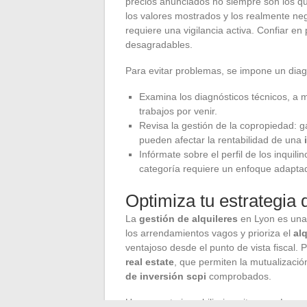
precios anunciados no siempre son los qu
los valores mostrados y los realmente neg
requiere una vigilancia activa. Confiar e
desagradables.
Para evitar problemas, se impone un diag
Examina los diagnósticos técnicos, a
trabajos por venir.
Revisa la gestión de la copropiedad: g
pueden afectar la rentabilidad de una
Infórmate sobre el perfil de los inquil
categoría requiere un enfoque adapta
Optimiza tu estrategia d
La
gestión de alquileres
en Lyon es una c
los arrendamientos vagos y prioriza el
al
ventajoso desde el punto de vista fiscal. 
real estate
, que permiten la mutualizació
de inversión scpi
comprobados.
Un proyecto inmobiliario exitoso en Lyon 