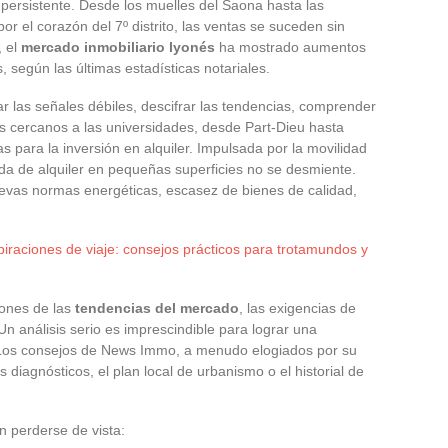
a persistente. Desde los muelles del Saona hasta las
r el corazón del 7º distrito, las ventas se suceden sin
, el
mercado inmobiliario lyonés
ha mostrado aumentos
 según las últimas estadísticas notariales.
ar las señales débiles, descifrar las tendencias, comprender
es cercanos a las universidades, desde Part-Dieu hasta
s para la inversión en alquiler. Impulsada por la movilidad
nda de alquiler en pequeñas superficies no se desmiente.
nuevas normas energéticas, escasez de bienes de calidad,
piraciones de viaje: consejos prácticos para trotamundos y
iones de las
tendencias del mercado
, las exigencias de
 Un análisis serio es imprescindible para lograr una
Los consejos de News Immo, a menudo elogiados por su
os diagnósticos, el plan local de urbanismo o el historial de
n perderse de vista: