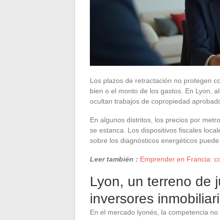
Los plazos de retractación no protegen c
bien o el monto de los gastos. En Lyon, 
ocultan trabajos de copropiedad aprobado
En algunos distritos, los precios por me
se estanca. Los dispositivos fiscales loca
sobre los diagnósticos energéticos pued
Leer también :
Emprender en Francia: co
Lyon, un terreno de 
inversores inmobiliar
En el mercado lyonés, la competencia no