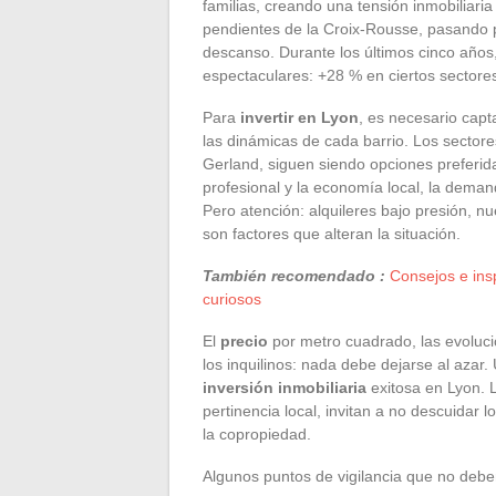
familias, creando una tensión inmobiliari
pendientes de la Croix-Rousse, pasando po
descanso. Durante los últimos cinco años
espectaculares: +28 % en ciertos sectores,
Para
invertir en Lyon
, es necesario capt
las dinámicas de cada barrio. Los sector
Gerland, siguen siendo opciones preferida
profesional y la economía local, la dema
Pero atención: alquileres bajo presión, 
son factores que alteran la situación.
También recomendado :
Consejos e ins
curiosos
El
precio
por metro cuadrado, las evoluc
los inquilinos: nada debe dejarse al azar.
inversión inmobiliaria
exitosa en Lyon. 
pertinencia local, invitan a no descuidar l
la copropiedad.
Algunos puntos de vigilancia que no debe