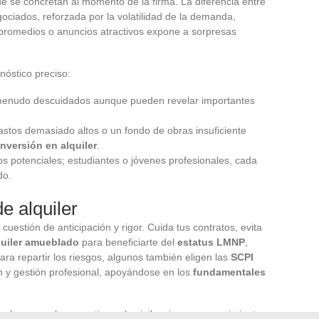
e se concretan al momento de la firma. La diferencia entre
ociados, reforzada por la volatilidad de la demanda,
n promedios o anuncios atractivos expone a sorpresas
nóstico preciso:
 menudo descuidados aunque pueden revelar importantes
astos demasiado altos o un fondo de obras insuficiente
inversión en alquiler
.
inos potenciales; estudiantes o jóvenes profesionales, cada
do.
e alquiler
uestión de anticipación y rigor. Cuida tus contratos, evita
quiler amueblado
para beneficiarte del
estatus LMNP
,
Para repartir los riesgos, algunos también eligen las
SCPI
n y gestión profesional, apoyándose en los
fundamentales
se basa en el pragmatismo, la vigilancia y un conocimiento