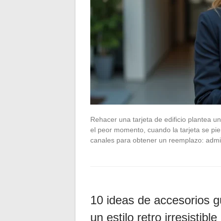
Rehacer una tarjeta de edificio plantea 
el peor momento, cuando la tarjeta se pie
canales para obtener un reemplazo: admin
10 ideas de accesorios g
un estilo retro irresistible