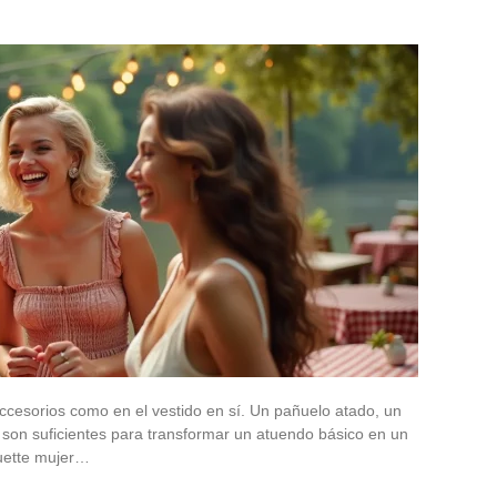
 accesorios como en el vestido en sí. Un pañuelo atado, un
son suficientes para transformar un atuendo básico en un
guette mujer…