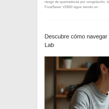
riesgo de quemaduras por congelación, la 
FoodSaver V2860 sigue siendo un…
Descubre cómo navegar fá
Lab