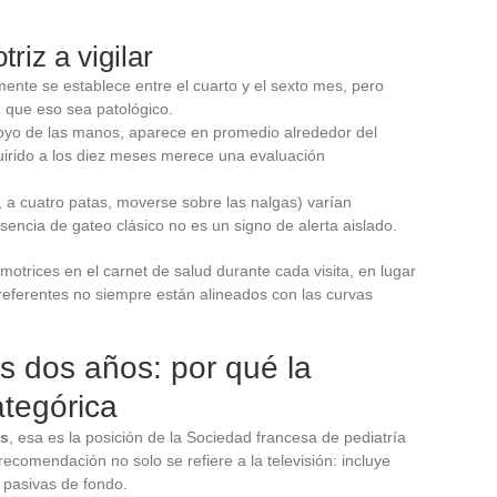
riz a vigilar
mente se establece entre el cuarto y el sexto mes, pero
n que eso sea patológico.
oyo de las manos, aparece en promedio alrededor del
uirido a los diez meses merece una evaluación
 a cuatro patas, moverse sobre las nalgas) varían
encia de gateo clásico no es un signo de alerta aislado.
trices en el carnet de salud durante cada visita, en lugar
referentes no siempre están alineados con las curvas
os dos años: por qué la
tegórica
os
, esa es la posición de la Sociedad francesa de pediatría
recomendación no solo se refiere a la televisión: incluye
s pasivas de fondo.