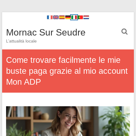
Mornac Sur Seudre
L’attualità locale
Come trovare facilmente le mie
buste paga grazie al mio account
Mon ADP