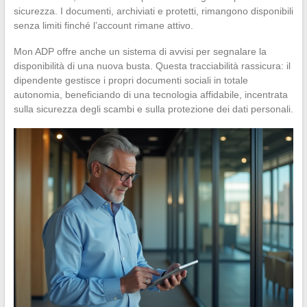
sicurezza. I documenti, archiviati e protetti, rimangono disponibili
senza limiti finché l’account rimane attivo.
Mon ADP offre anche un sistema di avvisi per segnalare la
disponibilità di una nuova busta. Questa tracciabilità rassicura: il
dipendente gestisce i propri documenti sociali in totale
autonomia, beneficiando di una tecnologia affidabile, incentrata
sulla sicurezza degli scambi e sulla protezione dei dati personali.