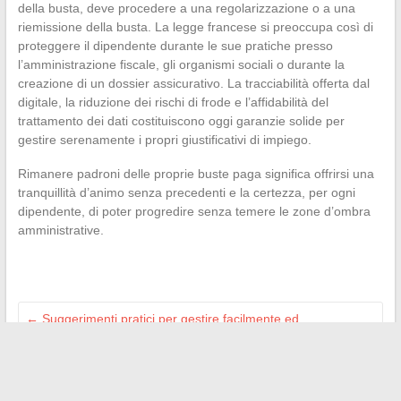
della busta, deve procedere a una regolarizzazione o a una
riemissione della busta. La legge francese si preoccupa così di
proteggere il dipendente durante le sue pratiche presso
l’amministrazione fiscale, gli organismi sociali o durante la
creazione di un dossier assicurativo. La tracciabilità offerta dal
digitale, la riduzione dei rischi di frode e l’affidabilità del
trattamento dei dati costituiscono oggi garanzie solide per
gestire serenamente i propri giustificativi di impiego.
Rimanere padroni delle proprie buste paga significa offrirsi una
tranquillità d’animo senza precedenti e la certezza, per ogni
dipendente, di poter progredire senza temere le zone d’ombra
amministrative.
←
Suggerimenti pratici per gestire facilmente ed
efficacemente la cronologia delle prenotazioni di Booking
Quanto tempo la cocaina rimane rilevabile in un test salivare?
→