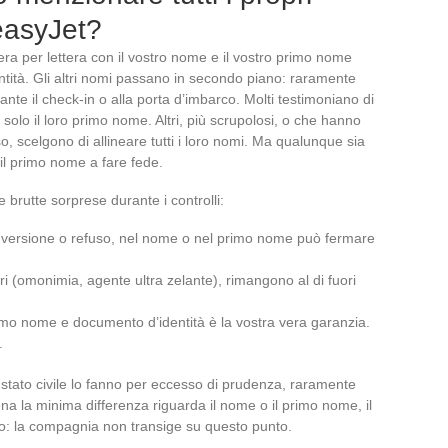
 easyJet?
ttera per lettera con il vostro nome e il vostro primo nome
tità. Gli altri nomi passano in secondo piano: raramente
nte il check-in o alla porta d’imbarco. Molti testimoniano di
olo il loro primo nome. Altri, più scrupolosi, o che hanno
so, scelgono di allineare tutti i loro nomi. Ma qualunque sia
il primo nome a fare fede.
e brutte sorprese durante i controlli:
 inversione o refuso, nel nome o nel primo nome può fermare
ari (omonimia, agente ultra zelante), rimangono al di fuori
imo nome e documento d’identità è la vostra vera garanzia.
.
o stato civile lo fanno per eccesso di prudenza, raramente
na la minima differenza riguarda il nome o il primo nome, il
ido: la compagnia non transige su questo punto.