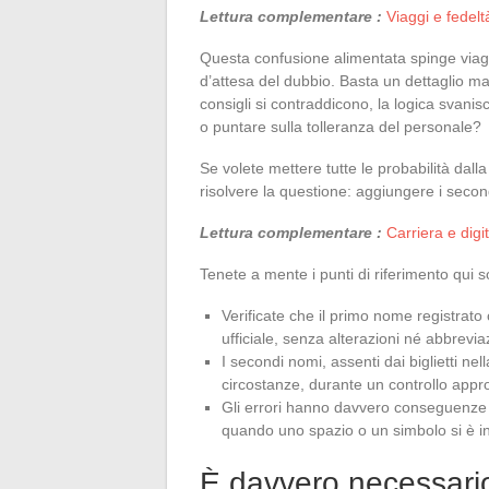
Lettura complementare :
Viaggi e fedelt
Questa confusione alimentata spinge viaggi
d’attesa del dubbio. Basta un dettaglio mal
consigli si contraddicono, la logica svani
o puntare sulla tolleranza del personale?
Se volete mettere tutte le probabilità dall
risolvere la questione: aggiungere i secon
Lettura complementare :
Carriera e digi
Tenete a mente i punti di riferimento qui
Verificate che il primo nome registrat
ufficiale, senza alterazioni né abbrevia
I secondi nomi, assenti dai biglietti nel
circostanze, durante un controllo appro
Gli errori hanno davvero conseguenze 
quando uno spazio o un simbolo si è inf
È davvero necessario 