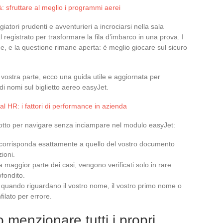
à: sfruttare al meglio i programmi aerei
atori prudenti e avventurieri a incrociarsi nella sala
 registrato per trasformare la fila d’imbarco in una prova. I
sce, e la questione rimane aperta: è meglio giocare sul sicuro
a vostra parte, ecco una guida utile e aggiornata per
di nomi sul biglietto aereo easyJet.
tal HR: i fattori di performance in azienda
 sotto per navigare senza inciampare nel modulo easyJet:
o corrisponda esattamente a quello del vostro documento
zioni.
la maggior parte dei casi, vengono verificati solo in rare
fondito.
quando riguardano il vostro nome, il vostro primo nome o
ilato per errore.
menzionare tutti i propri