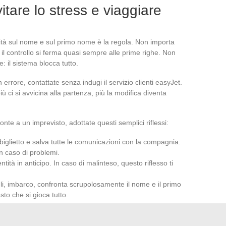
vitare lo stress e viaggiare
sità sul nome e sul primo nome è la regola. Non importa
 il controllo si ferma quasi sempre alle prime righe. Non
e: il sistema blocca tutto.
errore, contattate senza indugi il servizio clienti easyJet.
iù ci si avvicina alla partenza, più la modifica diventa
onte a un imprevisto, adottate questi semplici riflessi:
 biglietto e salva tutte le comunicazioni con la compagnia:
in caso di problemi.
tità in anticipo. In caso di malinteso, questo riflesso ti
li, imbarco, confronta scrupolosamente il nome e il primo
sto che si gioca tutto.
ione è possibile, agisci. Una volta arrivato il giorno del volo,
n biglietto discordante significa esclusione immediata o