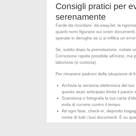
Consigli pratici per e
serenamente
Facile da ricordare: da easyJet, la rigoro
quanti nomi figurano sui vostri documenti,
sperate in deroghe se ci si infiltra un error
Se, subito dopo la prenotazione, notate un 
Correzione rapida possibile all’inizio, ma p
laboriosa (e costosa).
Per rimanere padroni della situazione di fr
Archivia la versione elettronica del tuo
questo aiuto anticipato limita il panico 
Scansiona o fotografa la tua carta d’iden
evita di correre contro il tempo.
Ad ogni fase, check-in, deposito bagag
nome di tutti i tuoi documenti. È su que
Non lasciare nulla al caso: finché la correz
easyJet non tollera alcuna imprecisione: u