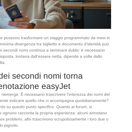
te possono trasformare un viaggio programmato da mesi in
a minima divergenza tra biglietto e documento d’identità può
dei secondi nomi continua a seminare dubbi: è necessario
risposta, lontana dall’essere netta, dipende a volte dallo
lta.
dei secondi nomi torna
renotazione easyJet
 riemerge. È necessario trascrivere l’interezza dei nomi del
mente indicare quello che ci accompagna quotidianamente?
mento su questo punto specifico. Quanto ai forum, si
ve ognuno racconta la propria esperienza: alcuni annotano
re problemi, altri trascrivono scrupolosamente i loro due o
lo pignolo.