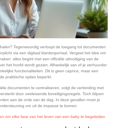
 ophalen? Tegenwoordig verloopt de toegang tot documenten
licht via een digitaal klantenportaal. Vergeet het idee om
ken: alles begint met een officiële uitnodiging van de
er het hoofd wordt gezien. Afhankelijk van of je verhuurder
elijke functionaliteiten. Dit is geen caprice, maar een
de praktische opties beperkt.
ciële documenten te centraliseren, volgt de verbinding met
versterkt door veeleisende beveiligingsregels. Toch blijven
den aan de orde van de dag. In deze gevallen moet je
ondersteuning om uit de impasse te komen.
zen om elke fase van het leven van een baby te begeleiden