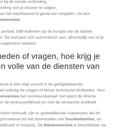
 bij de eerste verbinding;
keling van je dossier te volgen;
van het wachtwoord in geval van vergeten, via een
t verzonden
.
 portaal, blijft iedereen op de hoogte van de laatste
 De tool past zich automatisch aan, afhankelijk van of je
e-eigendom beheert.
heden of vragen, hoe krijg je
ten volle van de diensten van
cia is een stap vooruit in de gedigitaliseerde
et volledig de vragen of kleine technische blokkades. Voor
tenservice
het voorkeurskanaal: het opent de directe
or de vertrouwelijkheid en met de verwachte snelheid.
zicht behoudt, zijn er gedetailleerde hulpsecties die de
e procedures tot het downloaden van
huurkwitanties
, en
editcard of incasso). De
klantenservice
is beschikbaar via