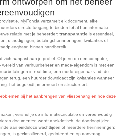
orm ontworpen om het beheer
vereenvoudigen
rovisatie. MyFoncia verzamelt elk document, elke
huurders directe toegang te bieden tot al hun informatie.
euwe relatie met je beheerder:
transparantie
is essentieel,
n, uitnodigingen, betalingsherinneringen, kwitanties of
ft raadpleegbaar, binnen handbereik.
t zich aanpast aan je profiel. Of je nu op een computer,
e wereld van verhuurbeheer en mede-eigendom is met een
 huurbetalingen in real-time, een mede-eigenaar vindt de
gen terug, een huurder downloadt zijn kwitanties wanneer
ering: het begeleidt, informeert en structureert.
 problemen bij het aanbrengen van vliesbehang en hoe deze
aken, versnel je de informatiecirculatie en vereenvoudig
pieren documenten wordt anekdotisch, de doorlooptijden
. Einde aan eindeloze wachttijden of meerdere herinneringen:
ingen, is geclassificeerd, gedateerd en op aanvraag