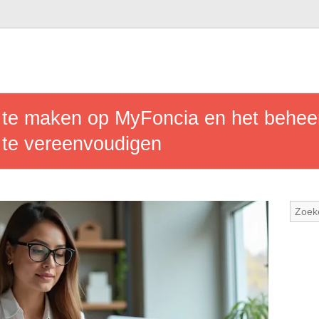
 te maken op MyFoncia en het behee
te vereenvoudigen