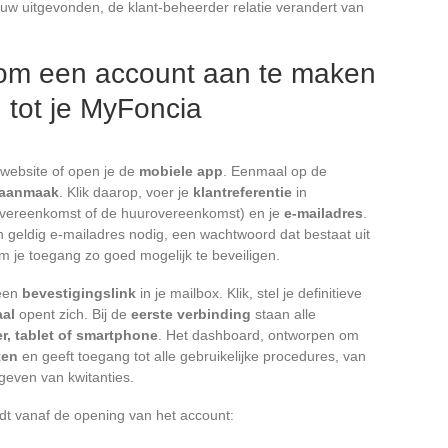
uw uitgevonden, de klant-beheerder relatie verandert van
 om een account aan te maken
n tot je MyFoncia
website of open je de
mobiele app
. Eenmaal op de
taanmaak
. Klik daarop, voer je
klantreferentie
in
overeenkomst of de huurovereenkomst) en je
e-mailadres
.
en geldig e-mailadres nodig, een wachtwoord dat bestaat uit
om je toegang zo goed mogelijk te beveiligen.
 een
bevestigingslink
in je mailbox. Klik, stel je definitieve
aal
opent zich. Bij de
eerste verbinding
staan alle
r, tablet of smartphone
. Het dashboard, ontworpen om
ten
en geeft toegang tot alle gebruikelijke procedures, van
tgeven van kwitanties.
edt vanaf de opening van het account: