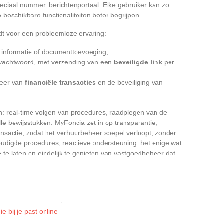
speciaal nummer, berichtenportaal. Elke gebruiker kan zo
 beschikbare functionaliteiten beter begrijpen.
dt voor een probleemloze ervaring:
e informatie of documenttoevoeging;
t wachtwoord, met verzending van een
beveiligde link
per
heer van
financiële transacties
en de beveiliging van
n: real-time volgen van procedures, raadplegen van de
le bewijsstukken. MyFoncia zet in op transparantie,
nsactie, zodat het verhuurbeheer soepel verloopt, zonder
udigde procedures, reactieve ondersteuning: het enige wat
je te laten en eindelijk te genieten van vastgoedbeheer dat
 bij je past online