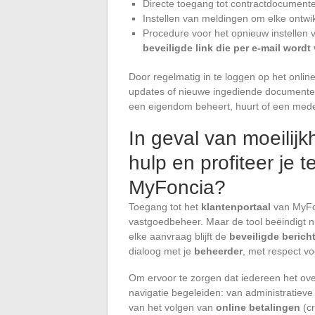
Directe toegang tot contractdocumenten
Instellen van meldingen om elke ontwik
Procedure voor het opnieuw instellen 
beveiligde link die per e-mail word
Door regelmatig in te loggen op het online
updates of nieuwe ingediende documenten.
een eigendom beheert, huurt of een med
In geval van moeilijk
hulp en profiteer je 
MyFoncia?
Toegang tot het
klantenportaal
van MyFon
vastgoedbeheer. Maar de tool beëindigt ni
elke aanvraag blijft de
beveiligde berich
dialoog met je
beheerder
, met respect vo
Om ervoor te zorgen dat iedereen het over
navigatie begeleiden: van administratiev
van het volgen van
online betalingen
(cr