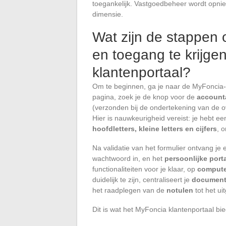
toegankelijk. Vastgoedbeheer wordt opnie
dimensie.
Wat zijn de stappen
en toegang te krijge
klantenportaal?
Om te beginnen, ga je naar de MyFoncia-
pagina, zoek je de knop voor de
accoun
(verzonden bij de ondertekening van de 
Hier is nauwkeurigheid vereist: je hebt e
hoofdletters, kleine letters en cijfers
, 
Na validatie van het formulier ontvang je
wachtwoord in, en het
persoonlijke port
functionaliteiten voor je klaar, op
compute
duidelijk te zijn, centraliseert je
documen
het raadplegen van de
notulen
tot het ui
Dit is wat het MyFoncia klantenportaal bi