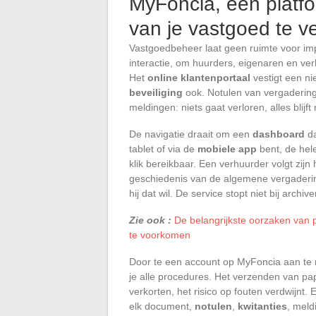
MyFoncia, een platf
van je vastgoed te 
Vastgoedbeheer laat geen ruimte voor imp
interactie, om huurders, eigenaren en ver
Het
online klantenportaal
vestigt een ni
beveiliging
ook. Notulen van vergaderinge
meldingen: niets gaat verloren, alles blij
De navigatie draait om een
dashboard
da
tablet of via de
mobiele app
bent, de hel
klik bereikbaar. Een verhuurder volgt zijn
geschiedenis van de algemene vergaderin
hij dat wil. De service stopt niet bij archiv
Zie ook :
De belangrijkste oorzaken van
te voorkomen
Door te een account op MyFoncia aan te m
je alle procedures. Het verzenden van pa
verkorten, het risico op fouten verdwijnt
elk document,
notulen
,
kwitanties
, meld