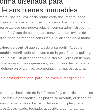
forma diseñada para
n de sus bienes inmuebles
la improvisación. MyFoncia reúne cada documento, cada
, propietarios y arrendadores un acceso directo a toda su
nea
establece una nueva relación con su administrador: la
ambién. Actas de asambleas, convocatorias, avisos de
ierde, todo permanece consultable, al alcance de la mano.
ablero de control
que se ajusta a su perfil. Ya sea en
icación móvil
, todo el universo de la gestión de alquiler y
e de un clic. Un arrendador sigue sus alquileres en tiempo
ial de las asambleas generales, un inquilino descarga sus
e detiene en el archivo: acompaña, informa, estructura.
 la profundidad ideal para una playa sumergida en tu
elera la circulación de la información y simplifica todos los
 se vuelve anecdótico, los plazos se acortan, el riesgo de
as interminables o los recordatorios múltiples: cada
es, está clasificado, fechado, accesible a demanda. La