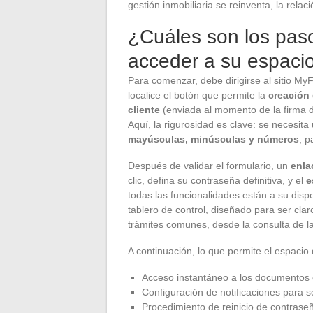
gestión inmobiliaria se reinventa, la rela
¿Cuáles son los paso
acceder a su espaci
Para comenzar, debe dirigirse al sitio MyF
localice el botón que permite la
creación
cliente
(enviada al momento de la firma de
Aquí, la rigurosidad es clave: se necesit
mayúsculas, minúsculas y números
, p
Después de validar el formulario, un
enla
clic, defina su contraseña definitiva, y el
e
todas las funcionalidades están a su disp
tablero de control, diseñado para ser clar
trámites comunes, desde la consulta de l
A continuación, lo que permite el espacio
Acceso instantáneo a los documentos 
Configuración de notificaciones para s
Procedimiento de reinicio de contrase