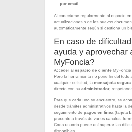
por email
.
Al conectarse regularmente al espacio en
actualizaciones o de los nuevos documen
automáticamente según si gestiona un bien
En caso de dificulta
ayuda y aprovechar a
MyFoncia?
Acceder al
espacio de cliente
MyFoncia e
Pero la herramienta no pone fin del todo
cualquier solicitud, la
mensajería segura
directo con su
administrador
, respetando
Para que cada uno se encuentre, se aco
desde trámites administrativos hasta la 
seguimiento de
pagos en línea
(tarjeta b
presente a través de varios canales: for
Cada usuario puede así superar las dific
disponibles.