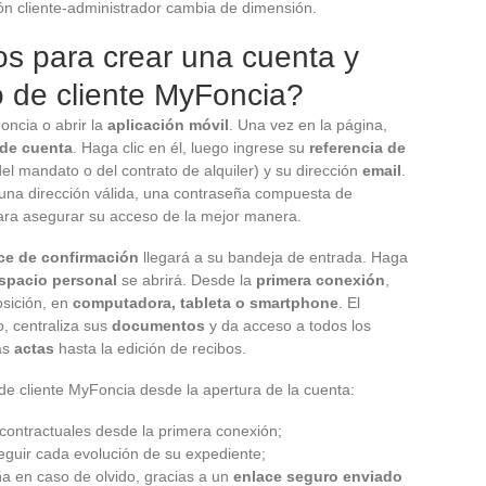
ción cliente-administrador cambia de dimensión.
s para crear una cuenta y
o de cliente MyFoncia?
oncia o abrir la
aplicación móvil
. Una vez en la página,
 de cuenta
. Haga clic en él, luego ingrese su
referencia de
l mandato o del contrato de alquiler) y su dirección
email
.
a una dirección válida, una contraseña compuesta de
ara asegurar su acceso de la mejor manera.
ce de confirmación
llegará a su bandeja de entrada. Haga
spacio personal
se abrirá. Desde la
primera conexión
,
osición, en
computadora, tableta o smartphone
. El
o, centraliza sus
documentos
y da acceso a todos los
as
actas
hasta la edición de recibos.
 de cliente MyFoncia desde la apertura de la cuenta:
contractuales desde la primera conexión;
eguir cada evolución de su expediente;
ña en caso de olvido, gracias a un
enlace seguro enviado