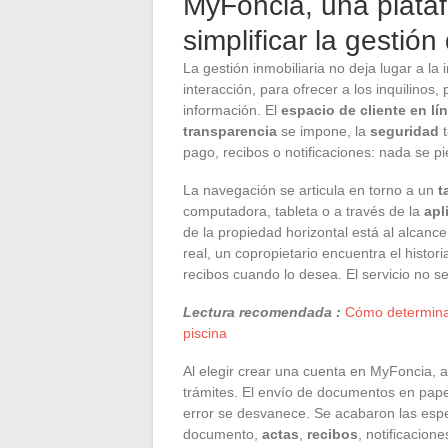
MyFoncia, una plata
simplificar la gestió
La gestión inmobiliaria no deja lugar a 
interacción, para ofrecer a los inquilinos
información. El
espacio de cliente en lí
transparencia
se impone, la
seguridad
t
pago, recibos o notificaciones: nada se p
La navegación se articula en torno a un
t
computadora, tableta o a través de la
apl
de la propiedad horizontal está al alcanc
real, un copropietario encuentra el histor
recibos cuando lo desea. El servicio no s
Lectura recomendada :
Cómo determinar
piscina
Al elegir crear una cuenta en MyFoncia, ac
trámites. El envío de documentos en papel
error se desvanece. Se acabaron las esper
documento,
actas
,
recibos
, notificacion