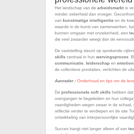
Het landschap van de
arbeidsmarkt
is v
minder zekerheid dan vroeger. Geconfron
van
kunstmatige intelligentie
en de kwet
waarde in de kunst van samenwerken, lui
kunnen omgaan met onzekerheid, een
t
die veel zwaarder weegt dan de eenvoudi
De vaststelling steunt op sprekende cijfers
skills
centraal in hun
wervingsproces
. 
communicatie
,
leiderschap
en
emotione
de collectieve prestaties, verlichten de u
Aanrader :
Onderhoud en tips om de leve
De
professionele soft skills
hebben dat 
overgangen te begeleiden en hun colleg
vaardigheden wegen zwaar in de schaal, o
reflectie verder te verdiepen en de site 
ontwikkeling van interpersoonlijke vaardi
Succes hangt niet langer alleen af van
te