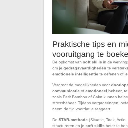
Praktische tips en m
vooruitgang te boek
De opkomst van
soft skills
in de wervings
om je
gedragsvaardigheden
te versterk
emotionele intelligentie
te oefenen of je
Vergroot de mogelijkheden voor
doorlope
communicatie
of
emotioneel beheer
, t
zoals Petit Bambou of Calm kunnen helpe
stressbeheer. Tijdens vergaderingen, oefe
neem de tijd voordat je reageert.
De
STAR-methode
(Situatie, Taak, Actie
structureren en je
soft skills
beter te bena