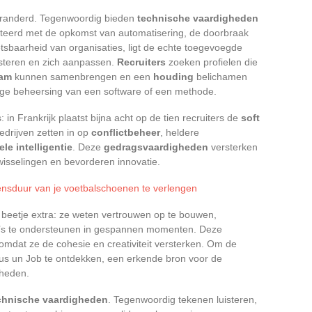
eranderd. Tegenwoordig bieden
technische vaardigheden
teerd met de opkomst van automatisering, de doorbraak
sbaarheid van organisaties, ligt de echte toegevoegde
steren en zich aanpassen.
Recruiters
zoeken profielen die
eam
kunnen samenbrengen en een
houding
belichamen
ge beheersing van een software of een methode.
: in Frankrijk plaatst bijna acht op de tien recruiters de
soft
Bedrijven zetten in op
conflictbeheer
, heldere
le intelligentie
. Deze
gedragsvaardigheden
versterken
itwisselingen en bevorderen innovatie.
nsduur van je voetbalschoenen te verlengen
beetje extra: ze weten vertrouwen op te bouwen,
a’s te ondersteunen in gespannen momenten. Deze
mdat ze de cohesie en creativiteit versterken. Om de
Tous un Job te ontdekken, een erkende bron voor de
gheden.
chnische vaardigheden
. Tegenwoordig tekenen luisteren,