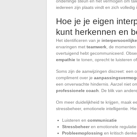
onderlinge steun en het vermogen om tal
iedereen zijn plaats vindt en zich volledig 
Hoe je je eigen inte
kunt herkennen en b
Het identificeren van je
interpersoonlijk
ervaringen met
teamwerk
, de momenten w
overtuigend hebt gecommuniceerd. Obser
empathie
te tonen, oprecht te luisteren o
Soms zijn de aanwijzingen discreet: een 
compliment over je
aanpassingsvermog
een onverwachte hindernis. Aarzel niet 
professionele coach
. De blik van andere
Om meer duidelijkheid te krijgen, maak e
stressbeheer, emotionele intelligentie. H
Luisteren en
communicatie
Stressbeheer
en emotionele regulatie
Probleemoplossing
en kritisch denk