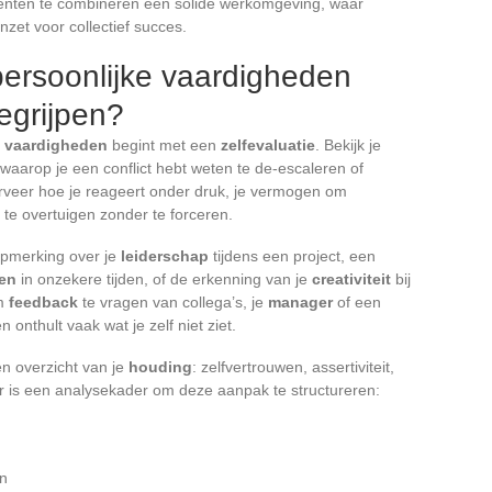
enten te combineren een solide werkomgeving, waar
inzet voor collectief succes.
rpersoonlijke vaardigheden
egrijpen?
e vaardigheden
begint met een
zelfevaluatie
. Bekijk je
aarop je een conflict hebt weten te de-escaleren of
veer hoe je reageert onder druk, je vermogen om
f te overtuigen zonder te forceren.
opmerking over je
leiderschap
tijdens een project, een
en
in onzekere tijden, of de erkenning van je
creativiteit
bij
om
feedback
te vragen van collega’s, je
manager
of een
n onthult vaak wat je zelf niet ziet.
en overzicht van je
houding
: zelfvertrouwen, assertiviteit,
ier is een analysekader om deze aanpak te structureren:
en