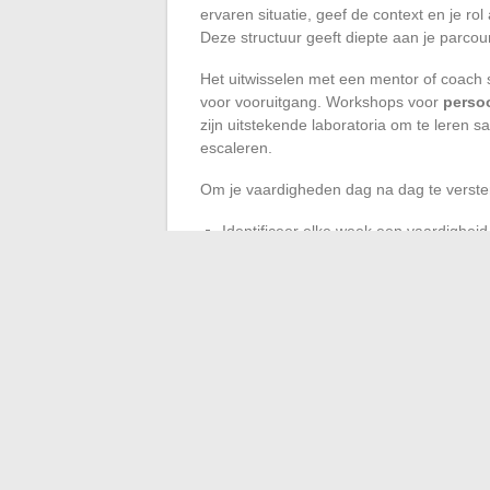
ervaren situatie, geef de context en je rol
Deze structuur geeft diepte aan je parcours
Het uitwisselen met een mentor of coach 
voor vooruitgang. Workshops voor
persoo
zijn uitstekende laboratoria om te leren
escaleren.
Om je vaardigheden dag na dag te verster
Identificeer elke week een vaardighei
Besteed tien minuten per dag aan zelfr
Vraag een specifieke terugkoppeling aa
vergaderingen.
Werkelijke vooruitgang is niet altijd zicht
uitwisselingen en de teamdynamiek. Een 
is waar carrières worden gevormd die st