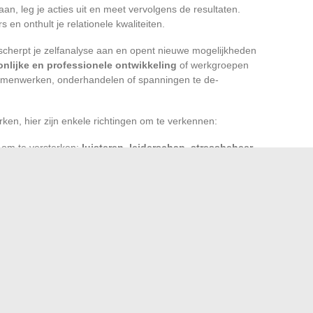
 aan, leg je acties uit en meet vervolgens de resultaten.
 en onthult je relationele kwaliteiten.
scherpt je zelfanalyse aan en opent nieuwe mogelijkheden
nlijke en professionele ontwikkeling
of werkgroepen
 samenwerken, onderhandelen of spanningen te de-
ken, hier zijn enkele richtingen om te verkennen:
d om te versterken:
luisteren
,
leiderschap
,
stressbeheer
.
eflectie of een sessie van geleide meditatie.
n een collega over je houding of je bijdragen in
baar op papier, maar het transformeert de kwaliteit van de
hecht collectief, dat samen de onzekerheden kan aangaan,
andhouden.