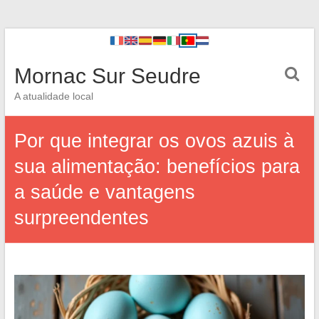
Mornac Sur Seudre
A atualidade local
Por que integrar os ovos azuis à
sua alimentação: benefícios para
a saúde e vantagens
surpreendentes