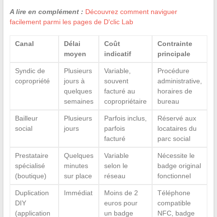
A lire en complément :
Découvrez comment naviguer
facilement parmi les pages de D'clic Lab
Canal
Délai
Coût
Contrainte
moyen
indicatif
principale
Syndic de
Plusieurs
Variable,
Procédure
copropriété
jours à
souvent
administrative,
quelques
facturé au
horaires de
semaines
copropriétaire
bureau
Bailleur
Plusieurs
Parfois inclus,
Réservé aux
social
jours
parfois
locataires du
facturé
parc social
Prestataire
Quelques
Variable
Nécessite le
spécialisé
minutes
selon le
badge original
(boutique)
sur place
réseau
fonctionnel
Duplication
Immédiat
Moins de 2
Téléphone
DIY
euros pour
compatible
(application
un badge
NFC, badge