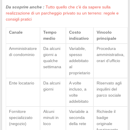
Da scoprire anche :
Tutto quello che c'è da sapere sulla
realizzazione di un parcheggio privato su un terreno: regole e
consigli pratici
Canale
Tempo
Costo
Vincolo
medio
indicativo
principale
Amministratore
Da alcuni
Variabile,
Procedura
di condominio
giorni a
spesso
amministrativa,
qualche
addebitato
orari d’ufficio
settimana
al
proprietario
Ente locatario
Da alcuni
A volte
Riservato agli
giorni
incluso, a
inquilini del
volte
parco sociale
addebitato
Fornitore
Alcuni
Variabile a
Richiede il
specializzato
minuti in
seconda
badge
(negozio)
loco
della rete
originale
funzionante