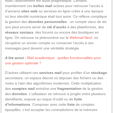
Mais l’attachement est aussi pragmatique. Certains
maintiennent ces
boîtes mail
actives pour retrouver l’accès à
d’anciens
sites web
ou services en ligne créés à une époque
où leur identité numérique était tout autre. Ce réflexe complique
la gestion des
données personnelles
: un compte vieux de dix
ans peut encore servir de
clé d’accès
à des plateformes, des
réseaux sociaux
, des forums ou encore des boutiques en
ligne. On retrouve ce phénomène sur le
Webmail Neuf
, où
récupérer un ancien compte ou conserver l’accès à ses
messages peut devenir une véritable stratégie.
A lire aussi :
Mail académique : quelles fonctionnalités pour
une gestion optimale ?
D’autres utilisent ces
services mail
pour profiter d’un
stockage
secondaire, un espace discret où déposer des fichiers ou des
notes à l’abri des algorithmes modernes. Cette multiplication
des
comptes mail
entraîne une
fragmentation
de la gestion
des
données
. L’utilisateur se retrouve à jongler entre plusieurs
identifiants, exposé au risque d’oubli ou de
fuite
d’informations
. Composer avec cette
liste
de comptes
éparpillés, c’est accepter les contradictions de la mémoire