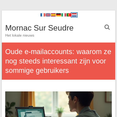
Mornac Sur Seudre
Het lokale nieuws
Oude e-mailaccounts: waarom ze
nog steeds interessant zijn voor
sommige gebruikers