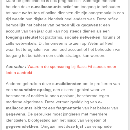
Maar de gehechtheid is ook pragmatisch. Sommige mensen
houden deze
e-mailaccounts
actief om toegang te behouden
tot oude
websites
of online diensten die zijn aangemaakt in een
tijd waarin hun digitale identiteit heel anders was. Deze reflex
bemoeilijkt het beheer van
persoonlijke gegevens
: een
account van tien jaar oud kan nog steeds dienen als een
toegangssleutel
tot platforms,
sociale netwerken
, forums of
zelfs webwinkels. Dit fenomeen is te zien op Webmail Neuf,
waar het terughalen van een oud account of het behouden van
toegang tot berichten een echte strategie kan worden.
Aanrader :
Waarom de sponsoring bij Basic Fit steeds meer
leden aantrekt
Anderen gebruiken deze
e-maildiensten
om te profiteren van
een
secundaire opslag
, een discreet gebied waar ze
bestanden of notities kunnen opslaan, beschermd tegen
moderne algoritmes. Deze vermenigvuldiging van
e-
mailaccounts
leidt tot een
fragmentatie
van het beheer van
gegevens
. De gebruiker moet jongleren met meerdere
identiteiten, blootgesteld aan het risico van vergeten of
gegevenslekken
. Omgaan met deze
lijst
van verspreide