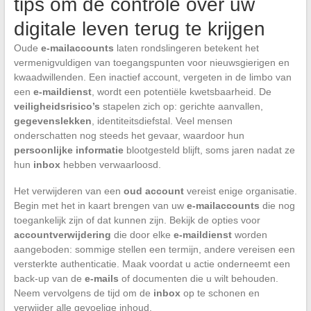
tips om de controle over uw
digitale leven terug te krijgen
Oude
e-mailaccounts
laten rondslingeren betekent het
vermenigvuldigen van toegangspunten voor nieuwsgierigen en
kwaadwillenden. Een inactief account, vergeten in de limbo van
een
e-maildienst
, wordt een potentiële kwetsbaarheid. De
veiligheidsrisico’s
stapelen zich op: gerichte aanvallen,
gegevenslekken
, identiteitsdiefstal. Veel mensen
onderschatten nog steeds het gevaar, waardoor hun
persoonlijke informatie
blootgesteld blijft, soms jaren nadat ze
hun
inbox
hebben verwaarloosd.
Het verwijderen van een
oud account
vereist enige organisatie.
Begin met het in kaart brengen van uw
e-mailaccounts
die nog
toegankelijk zijn of dat kunnen zijn. Bekijk de opties voor
accountverwijdering
die door elke
e-maildienst
worden
aangeboden: sommige stellen een termijn, andere vereisen een
versterkte authenticatie. Maak voordat u actie onderneemt een
back-up van de
e-mails
of documenten die u wilt behouden.
Neem vervolgens de tijd om de
inbox
op te schonen en
verwijder alle gevoelige inhoud.