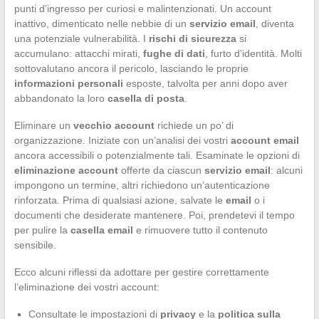
punti d’ingresso per curiosi e malintenzionati. Un account
inattivo, dimenticato nelle nebbie di un
servizio email
, diventa
una potenziale vulnerabilità. I
rischi di sicurezza
si
accumulano: attacchi mirati,
fughe di dati
, furto d’identità. Molti
sottovalutano ancora il pericolo, lasciando le proprie
informazioni personali
esposte, talvolta per anni dopo aver
abbandonato la loro
casella di posta
.
Eliminare un
vecchio account
richiede un po’ di
organizzazione. Iniziate con un’analisi dei vostri
account email
ancora accessibili o potenzialmente tali. Esaminate le opzioni di
eliminazione account
offerte da ciascun
servizio email
: alcuni
impongono un termine, altri richiedono un’autenticazione
rinforzata. Prima di qualsiasi azione, salvate le
email
o i
documenti che desiderate mantenere. Poi, prendetevi il tempo
per pulire la
casella email
e rimuovere tutto il contenuto
sensibile.
Ecco alcuni riflessi da adottare per gestire correttamente
l’eliminazione dei vostri account:
Consultate le impostazioni di
privacy
e la
politica sulla