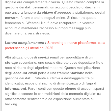
digitale era completamente diversa. Questo riflesso complica la
gestione dei
dati personali
: un account vecchio di dieci anni
può ancora fungere da
chiave d’accesso
a piattaforme,
social
network
, forum o anche negozi online. Si riscontra questo
fenomeno su Webmail Neuf, dove recuperare un vecchio
account o mantenere l’accesso ai propri messaggi può
diventare una vera strategia.
Lettura complementare :
Streaming e nuove piattaforme: cosa
preferiscono gli utenti nel 2025
Altri utilizzano questi
servizi email
per approfittare di un
storage
secondario, uno spazio discreto dove depositare file o
note al riparo dagli algoritmi moderni. Questa moltiplicazione
degli
account email
porta a una
frammentazione
nella
gestione dei
dati
. L’utente si ritrova a destreggiarsi tra più
identificativi, esposto al rischio di dimenticanza o di
fuga di
informazioni
. Fare i conti con questo
elenco
di account sparsi
significa accettare le contraddizioni della memoria digitale: tra
attaccamento sentimentale ed esposizione aumentata al
hacking.