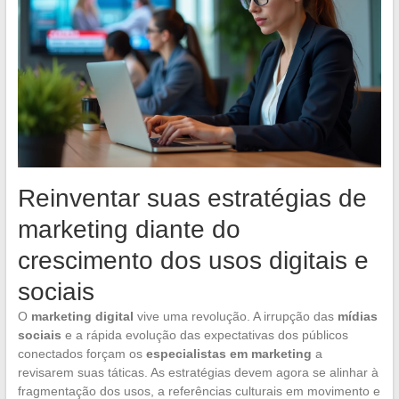
Reinventar suas estratégias de
marketing diante do
crescimento dos usos digitais e
sociais
O
marketing digital
vive uma revolução. A irrupção das
mídias
sociais
e a rápida evolução das expectativas dos públicos
conectados forçam os
especialistas em marketing
a
revisarem suas táticas. As estratégias devem agora se alinhar à
fragmentação dos usos, a referências culturais em movimento e