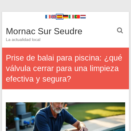
Mornac Sur Seudre
La actualidad local
Prise de balai para piscina: ¿qué
válvula cerrar para una limpieza
efectiva y segura?